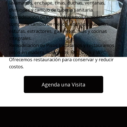
lavamanos, enchape, tinas, duchas, ventanas,
divisiones y cambio de tubería sanitaria.
Remodelación de Cocinas Hacemos remodelación
completa: cambio de mesón, enchape, tuberías,
estufas, extractores, gabinetes, islas y cocinas
integrales.
Remodelación de Pisos Instalamos y restauramos
pisos en madera, laminados, SPC, Deck y WPC.
Ofrecemos restauración para conservar y reducir
costos.
Agenda una Visita