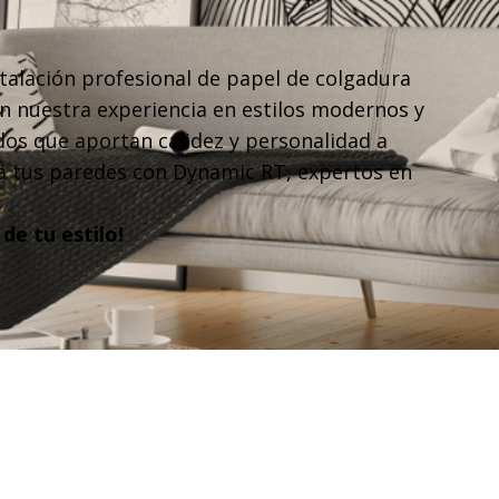
stalación profesional de papel de colgadura
on nuestra experiencia en estilos modernos y
os que aportan calidez y personalidad a
 a tus paredes con Dynamic RT, expertos en
de tu estilo!